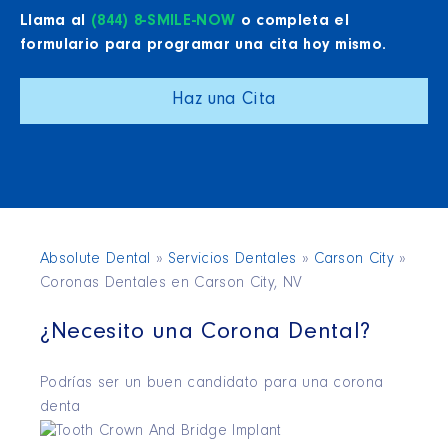
Llama al
(844) 8-SMILE-NOW
o completa el
formulario para programar una cita hoy mismo.
Haz una Cita
Absolute Dental
»
Servicios Dentales
»
Carson City
»
Coronas Dentales en Carson City, NV
¿Necesito una Corona Dental?
Podrías ser un buen candidato para una corona
denta