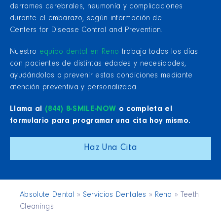
derrames cerebrales, neumonía y complicaciones
durante el embarazo, según información de
Centers for Disease Control and Prevention.
Nuestro
equipo dental en Reno
trabaja todos los días
con pacientes de distintas edades y necesidades,
ayudándolos a prevenir estas condiciones mediante
atención preventiva y personalizada.
Llama al
(844) 8-SMILE-NOW
o completa el
formulario para programar una cita hoy mismo.
Haz Una Cita
Absolute Dental
»
Servicios Dentales
»
Reno
»
Teeth
Cleanings