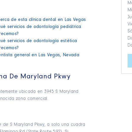
Ma
Mi
Ju
erca de esta clínica dental en Las Vegas
Vi
ué servicios de odontología pediátrica
Sá
recemos?
Di
ué servicios de odontología estética
D
recemos?
ntista general en Las Vegas, Nevada
ina De Maryland Pkwy
entemente ubicada en 3945 S Maryland
onocida zona comercial.
e de S Maryland Pkwy, a solo una cuadra
 Flamingo Rd (State Route 592). Si