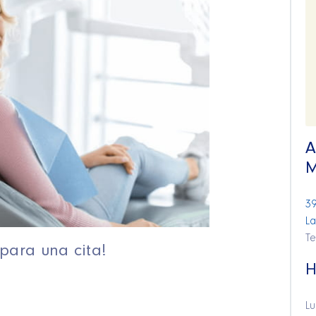
A
M
39
L
T
para una cita!
H
Lu