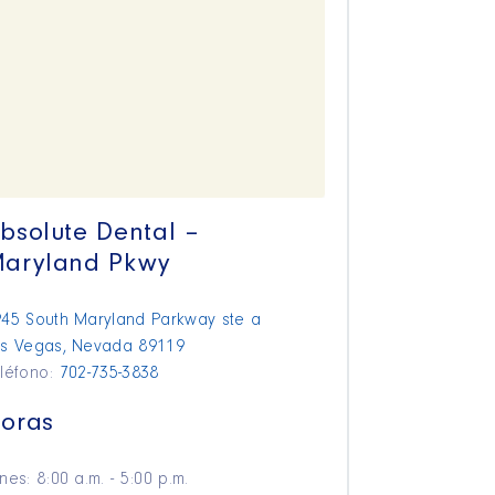
bsolute Dental –
aryland Pkwy
45 South Maryland Parkway ste a
as Vegas, Nevada 89119
eléfono:
702-735-3838
oras
nes: 8:00 a.m. - 5:00 p.m.