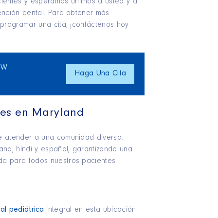
entes y esperamos unirnos a usted y a
ención dental. Para obtener más
 programar una cita, ¡contáctenos hoy
OW
Haga Una Cita
gües en Maryland
e atender a una comunidad diversa.
ano, hindi y español, garantizando una
a para todos nuestros pacientes.
a
al pediátrica
integral en esta ubicación.