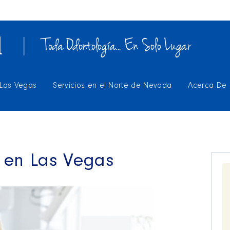
Toda Odontología... En Solo Lugar
 Las Vegas
Servicios en el Norte de Nevada
Acerca De
l en Las Vegas