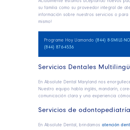
Actualmente estamos aceptando nuevos paci
su familia como su proveedor integral de at
información sobre nuestros servicios o para
mismo!
Programe Hoy Llamando
(844) 8‑SMILE‑N
(844) 876‑4536
Servicios Dentales Multilin
En Absolute Dental Maryland nos enorgullec
Nuestro equipo habla inglés, mandarín, core
comunicación clara y una experiencia cómod
Servicios de odontopediatrí
En Absolute Dental, brindamos
atención dent