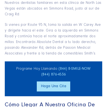
Nuestros dentistas familiares en esta clínica de North Las
Vegas están ubicados en Simmons Road, justo al sur de
Craig Rd.
Si vienes por Route 95 N, toma la salida en W Carey Ave
y dirígete hacia el este. Gira a la izquierda en Simmons
Road y continúa hacia el norte aproximadamente dos
millas. Encontrarás Absolute Dental a tu lado derecho,
pasando Alexander Rd, detrás de Passion Medical
Associates y frente a la tienda de comestibles Smith’s.
Programe Hoy Llamando
(844) 8‑SMILE‑NOW
(844) 876‑4536
Haga Una Cita
Cómo Llegar A Nuestra Oficina De