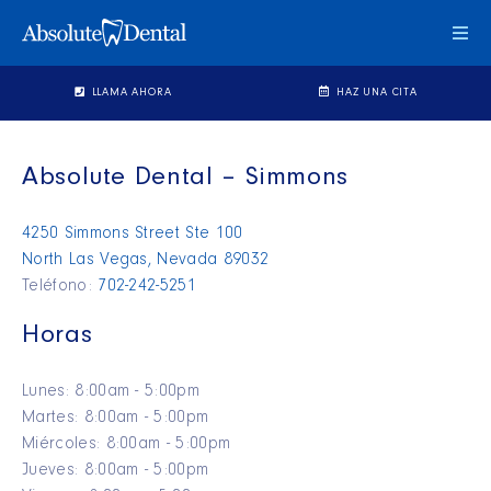
Cam
Mo
de
LLAMA AHORA
HAZ UNA CITA
Nav
Absolute Dental – Simmons
4250 Simmons Street Ste 100
North Las Vegas, Nevada 89032
Teléfono:
702-242-5251
Horas
Lunes: 8:00am - 5:00pm
Martes: 8:00am - 5:00pm
Miércoles: 8:00am - 5:00pm
Jueves: 8:00am - 5:00pm