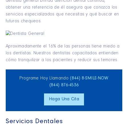
dentista general brinda atención dental continua,
obtener una referencia de él asegura que conozca los
servicios especializados que necesitas y qué buscar en
futuros chequeos.
Aproximadamente el 16% de las personas tiene miedo a
los dentistas. Nuestros dentistas capacitados entienden
cómo tranquilizar a los pacientes y reducir sus temores.
Programe Hoy Llamando
(844) 8‑SMILE‑NOW
(844) 876‑4536
Haga Una Cita
Servicios Dentales