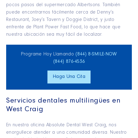
pocos pasos del supermercado Albertsons. También
puede encontrarnos fácilmente cerca de Denny’s
Restaurant, Joey’s Tavern y Doggie District, y justo
enfrente de Plant Power Fast Food, lo que hace que
nuestra ubicación sea muy fácil de localizar.
Programe Hoy Llamando
(844) 8‑SMILE‑NOW
(844) 876‑4536
Haga Una Cita
Servicios dentales multilingües en
West Craig
En nuestra oficina Absolute Dental West Craig, nos
enorgullece atender a una comunidad diversa. Nuestro