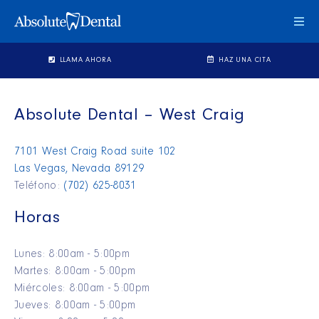
Cam
Mo
de
LLAMA AHORA
HAZ UNA CITA
Nav
Absolute Dental – West Craig
7101 West Craig Road suite 102
Las Vegas, Nevada 89129
Teléfono:
(702) 625-8031
Horas
Lunes: 8:00am - 5:00pm
Martes: 8:00am - 5:00pm
Miércoles: 8:00am - 5:00pm
Jueves: 8:00am - 5:00pm