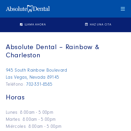
Cam
Mo
de
LLAMA AHORA
HAZ UNA CITA
Nav
Absolute Dental – Rainbow &
Charleston
945 South Rainbow Boulevard
Las Vegas, Nevada 89145
Teléfono:
702-331-8585
Horas
Lunes: 8:00am - 5:00pm
Martes: 8:00am - 5:00pm
Miércoles: 8:00am - 5:00pm