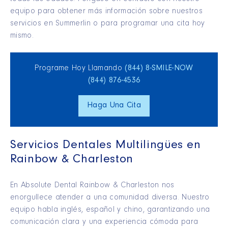
equipo para obtener más información sobre nuestros
servicios en Summerlin o para programar una cita hoy
mismo.
Programe Hoy Llamando
(844) 8‑SMILE‑NOW
(844) 876‑4536
Haga Una Cita
Servicios Dentales Multilingües en
Rainbow & Charleston
En Absolute Dental Rainbow & Charleston nos
enorgullece atender a una comunidad diversa. Nuestro
equipo habla inglés, español y chino, garantizando una
comunicación clara y una experiencia cómoda para